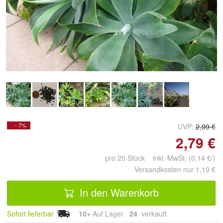
Doppelt antippen zum
vergrößern
- 7%
UVP:
2,99 €
2,79 €
pro 20 Stück inkl. MwSt. (0,14 €/)
Versandkosten nur 1,10 €
In den Warenkorb
Sofort lieferbar
10+
Auf Lager
24
 verkauft