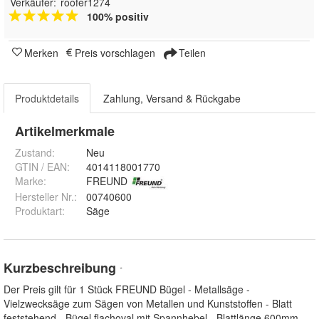
Verkäufer:
roofer1274
100% positiv
Merken
Preis vorschlagen
Teilen
Produktdetails
Zahlung, Versand & Rückgabe
Artikelmerkmale
Zustand:
Neu
GTIN / EAN:
4014118001770
Marke:
FREUND
Hersteller Nr.:
00740600
Produktart
:
Säge
Kurzbeschreibung
*
Der Preis gilt für 1 Stück FREUND Bügel - Metallsäge -
Vielzwecksäge zum Sägen von Metallen und Kunststoffen - Blatt
feststehend - Bügel flachoval mit Spannhebel - Blattlänge 600mm -