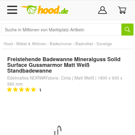
Hood
›
Möbel & Wohnen
›
Badezimmer
›
Badmöbel
›
Sonstige
Freistehende Badewanne Mineralguss Solid
Surface Gussmarmor Matt Weiß
Standbadewanne
Edelmattes NORWAYstone. Cinta | Matt Weiß | 1800 x 930 x
560 mm
1