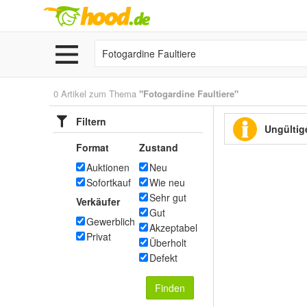
0 Artikel zum Thema
"Fotogardine Faultiere"
Filtern
Ungültige
Format
Zustand
Auktionen
Neu
Sofortkauf
Wie neu
Sehr gut
Verkäufer
Gut
Gewerblich
Akzeptabel
Privat
Überholt
Defekt
Finden