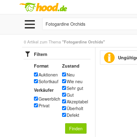
0 Artikel zum Thema
"Fotogardine Orchids"
Filtern
Ungültige
Format
Zustand
Auktionen
Neu
Sofortkauf
Wie neu
Sehr gut
Verkäufer
Gut
Gewerblich
Akzeptabel
Privat
Überholt
Defekt
Finden