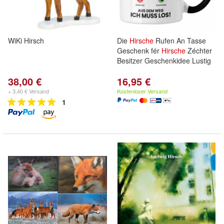
WiKi Hirsch
Die
Hirsche
Rufen An Tasse
Geschenk fér
Hirsche
Zéchter
Besitzer Geschenkidee Lustig
38,00 €
16,95 €
+ 3,40 € Versand
Kostenloser Versand
1