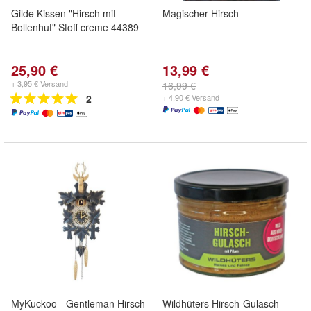
Gilde Kissen "Hirsch mit
Magischer Hirsch
Bollenhut" Stoff creme 44389
25,90 €
13,99 €
+ 3,95 € Versand
16,99 €
2
+ 4,90 € Versand
MyKuckoo - Gentleman Hirsch
Wildhüters Hirsch-Gulasch