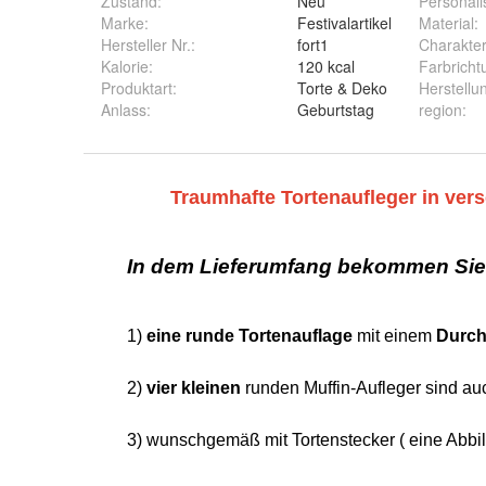
Zustand:
Neu
Personali
Marke:
Festivalartikel
Material
:
Hersteller Nr.:
fort1
Charakte
Kalorie
:
120 kcal
Farbricht
Produktart
:
Torte & Deko
Herstellu
Anlass
:
Geburtstag
region
: