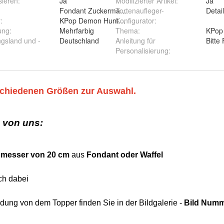
sieren
:
Ja
Modifizierter Artikel
:
Ja
Fondant Zuckermasse Oblate Zuckerpapier
Tortenaufleger-
Detai
r
:
KPop Demon Hunters Saja Boys Musikband Dämo
Konfigurator
:
ung
:
Mehrfarbig
Thema
:
KPop
ngsland und -
Deutschland
Anleitung für
Bitte
Personalisierung
: