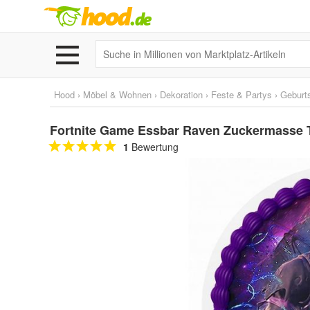
Hood
›
Möbel & Wohnen
›
Dekoration
›
Feste & Partys
›
Geburt
Fortnite Game Essbar Raven Zuckermasse To
1
Bewertung