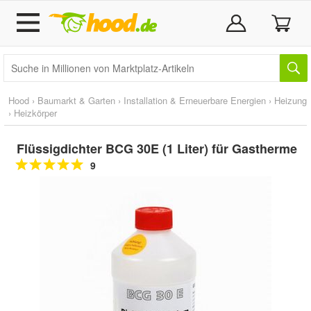
Hood
›
Baumarkt & Garten
›
Installation & Erneuerbare Energien
›
Heizung
›
Heizkörper
Flüssigdichter BCG 30E (1 Liter) für Gastherme
9