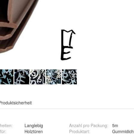
Produktsicherheit
heiten
:
Langlebig
Anzahl pro Packung
:
5m
für
:
Holztüren
Produktart
:
Gummidich