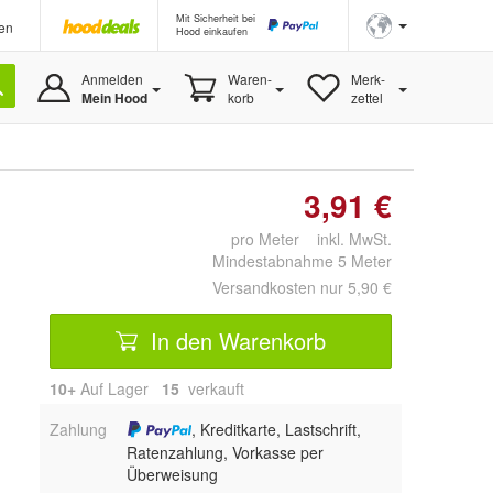
Mit Sicherheit bei
en
Hood einkaufen
Anmelden
Waren-
Merk-
Mein Hood
korb
zettel
3,91 €
pro Meter inkl. MwSt.
Mindestabnahme 5 Meter
Versandkosten nur 5,90 €
In den Warenkorb
10+
Auf Lager
15
 verkauft
Zahlung
, Kreditkarte, Lastschrift,
Ratenzahlung, Vorkasse per
Überweisung