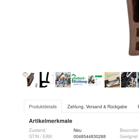
Produktdetails
Zahlung, Versand & Rückgabe
Artikelmerkmale
Zustand:
Neu
Besonder
GTIN / EAN:
0048544830288
Geeignet 