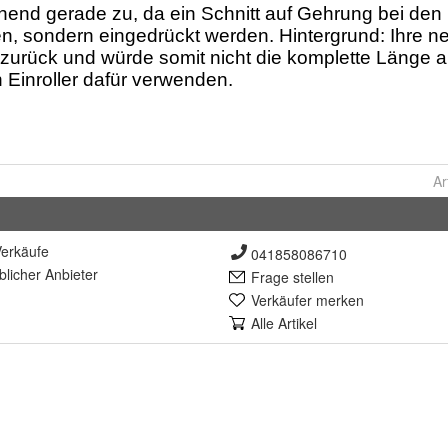
Ar
erkäufe
041858086710
lich
er Anbieter
Frage stellen
Verkäufer merken
Alle Artikel