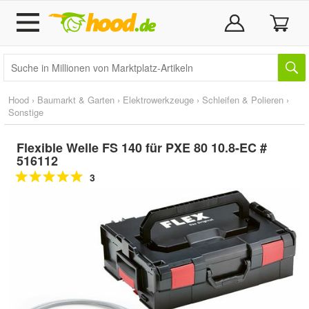
Hood
›
Baumarkt & Garten
›
Elektrowerkzeuge
›
Schleifen & Polieren
›
Sonstige
Flexible Welle FS 140 für PXE 80 10.8-EC #
516112
3