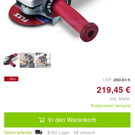
Doppelt antippen zum
vergrößern
- 16%
UVP:
260,61 €
219,45 €
inkl. MwSt.
Kostenloser Versand
In den Warenkorb
Sofort lieferbar
2
Auf Lager
13
 verkauft