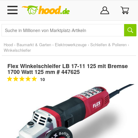
Hood
›
Baumarkt & Garten
›
Elektrowerkzeuge
›
Schleifen & Polieren
›
Winkelschleifer
Flex Winkelschleifer LB 17-11 125 mit Bremse
1700 Watt 125 mm # 447625
10