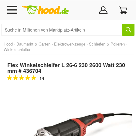
Hood
›
Baumarkt & Garten
›
Elektrowerkzeuge
›
Schleifen & Polieren
›
Winkelschleifer
Flex Winkelschleifer L 26-6 230 2600 Watt 230
mm # 436704
14