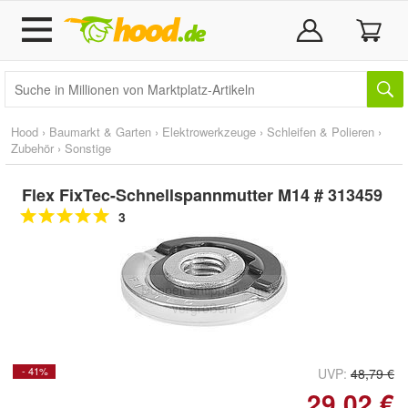
Hood
›
Baumarkt & Garten
›
Elektrowerkzeuge
›
Schleifen & Polieren
›
Zubehör
›
Sonstige
Flex FixTec-Schnellspannmutter M14 # 313459
3
Doppelt antippen zum
vergrößern
- 41%
UVP:
48,79 €
29,02 €