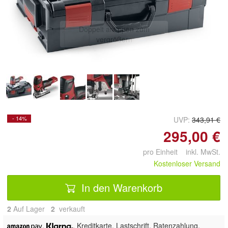
Doppelt antippen zum
vergrößern
- 14%
UVP:
343,91 €
295,00 €
pro Einheit inkl. MwSt.
Kostenloser Versand
In den Warenkorb
2
Auf Lager
2
 verkauft
,
, Kreditkarte, Lastschrift,
Ratenzahlung,