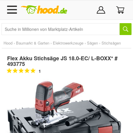
Hood
›
Baumarkt & Garten
›
Elektrowerkzeuge
›
Sägen
›
Stichsägen
Flex Akku Stichsäge JS 18.0-EC/ L-BOXX* #
493775
1