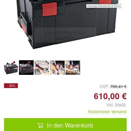
Doppelt antippen zum
vergrößern
- 20%
UVP:
760,41 €
610,00 €
inkl. MwSt.
Kostenloser Versand
In den Warenkorb