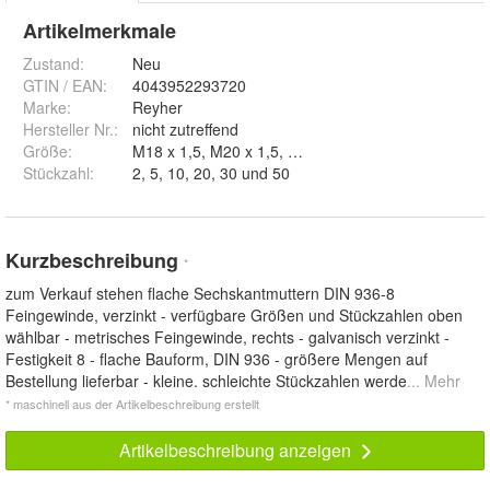
Artikelmerkmale
Zustand:
Neu
GTIN / EAN:
4043952293720
Marke:
Reyher
Hersteller Nr.:
nicht zutreffend
Größe
:
M18 x 1,5, M20 x 1,5
Stückzahl
:
2, 5, 10, 20, 30 und 50
Kurzbeschreibung
*
zum Verkauf stehen flache Sechskantmuttern DIN 936-8
Feingewinde, verzinkt - verfügbare Größen und Stückzahlen oben
wählbar - metrisches Feingewinde, rechts - galvanisch verzinkt -
Festigkeit 8 - flache Bauform, DIN 936 - größere Mengen auf
Bestellung lieferbar - kleine. schleichte Stückzahlen werde
... Mehr
* maschinell aus der Artikelbeschreibung erstellt
Artikelbeschreibung anzeigen