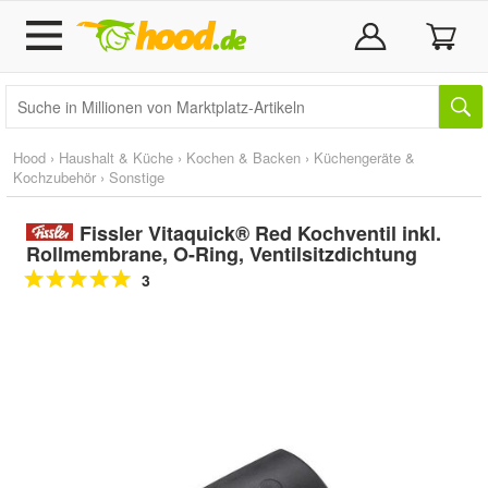
Hood
›
Haushalt & Küche
›
Kochen & Backen
›
Küchengeräte &
Kochzubehör
›
Sonstige
Fissler Vitaquick® Red Kochventil inkl.
Rollmembrane, O-Ring, Ventilsitzdichtung
3