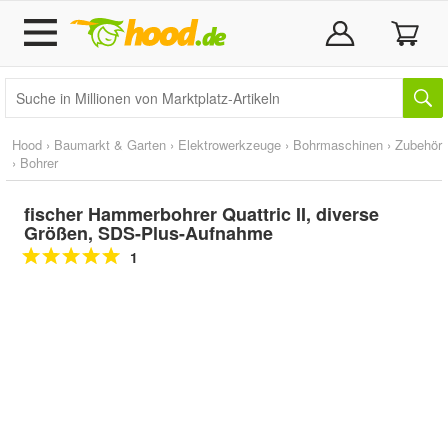
Hood
›
Baumarkt & Garten
›
Elektrowerkzeuge
›
Bohrmaschinen
›
Zubehör
›
Bohrer
fischer Hammerbohrer Quattric II, diverse
Größen, SDS-Plus-Aufnahme
1