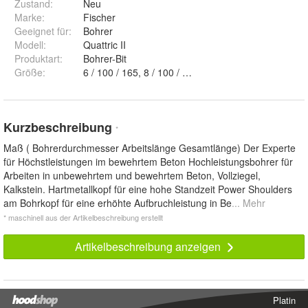
Zustand:
Neu
Marke:
Fischer
Geeignet für
:
Bohrer
Modell
:
Quattric II
Produktart
:
Bohrer-Bit
Größe
:
Kurzbeschreibung
*
Maß ( Bohrerdurchmesser Arbeitslänge Gesamtlänge) Der Experte
für Höchstleistungen im bewehrtem Beton Hochleistungsbohrer für
Arbeiten in unbewehrtem und bewehrtem Beton, Vollziegel,
Kalkstein. Hartmetallkopf für eine hohe Standzeit Power Shoulders
am Bohrkopf für eine erhöhte Aufbruchleistung in Be
... Mehr
* maschinell aus der Artikelbeschreibung erstellt
Artikelbeschreibung anzeigen
Platin