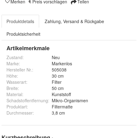
Merken
Preis vorschlagen
Teilen
Produktdetails
Zahlung, Versand & Rückgabe
Produktsicherheit
Artikelmerkmale
Zustand:
Neu
Marke:
Markenlos
Hersteller Nr.:
505038
Höhe
:
30 cm
Wasserart
:
Filter
Breite
:
50 cm
Material
:
Kunststoff
Schadstoffentfernung
:
Mikro-Organismen
Produktart
:
Filtermatte
Durchmesser
:
3,8 cm
Kurzbeschreibung