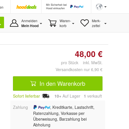
Mit Sicherheit bei
en
Hood einkaufen
Anmelden
Waren-
Merk-
Mein Hood
korb
zettel
48,00 €
pro Stück inkl. MwSt.
Versandkosten nur 6,90 €
In den Warenkorb
Sofort lieferbar
10+
Auf Lager
1
 verkauft
Zahlung
, Kreditkarte, Lastschrift,
Ratenzahlung, Vorkasse per
Überweisung, Barzahlung bei
Abholung