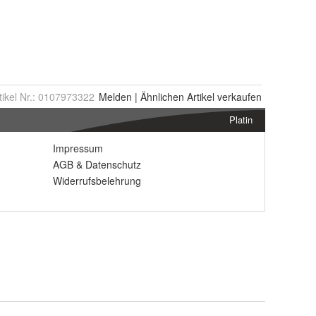
tikel Nr.:
0107973322
Melden
|
Ähnlichen
Artikel verkaufen
Platin
Impressum
AGB
&
Datenschutz
Widerrufsbelehrung