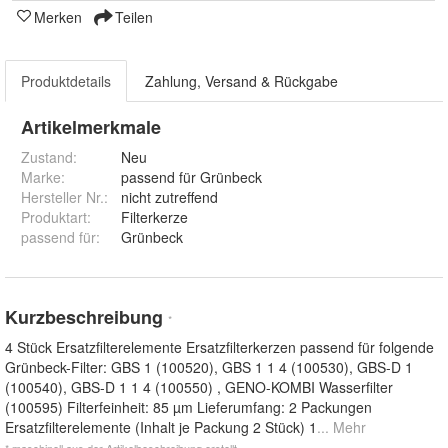
Merken
Teilen
Produktdetails
Zahlung, Versand & Rückgabe
Artikelmerkmale
Zustand:
Neu
Marke:
passend für Grünbeck
Hersteller Nr.:
nicht zutreffend
Produktart
:
Filterkerze
passend für
:
Grünbeck
Kurzbeschreibung
*
4 Stück Ersatzfilterelemente Ersatzfilterkerzen passend für folgende
Grünbeck-Filter: GBS 1 (100520), GBS 1 1 4 (100530), GBS-D 1
(100540), GBS-D 1 1 4 (100550) , GENO-KOMBI Wasserfilter
(100595) Filterfeinheit: 85 µm Lieferumfang: 2 Packungen
Ersatzfilterelemente (Inhalt je Packung 2 Stück) 1
... Mehr
* maschinell aus der Artikelbeschreibung erstellt