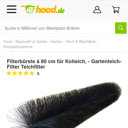
Hood
›
Baumarkt & Garten
›
Garten
›
Teich & Bachläufe
›
Komplettsysteme
Filterbürste á 80 cm für Koiteich, - Gartenteich-
Filter Teichfilter
5