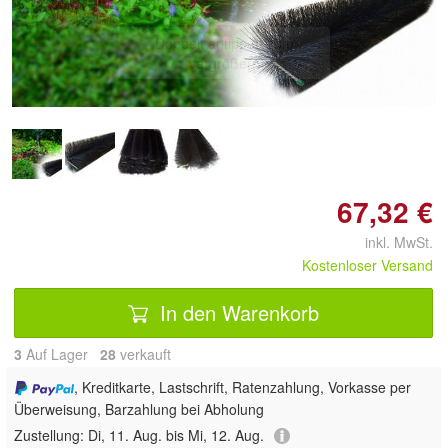
Doppelt antippen zum
vergrößern
67,32 €
inkl. MwSt.
Kostenloser Versand
In den Warenkorb
3
Auf Lager
28
 verkauft
, Kreditkarte, Lastschrift, Ratenzahlung, Vorkasse per
Überweisung, Barzahlung bei Abholung
Zustellung:
Di, 11. Aug. bis Mi, 12. Aug.