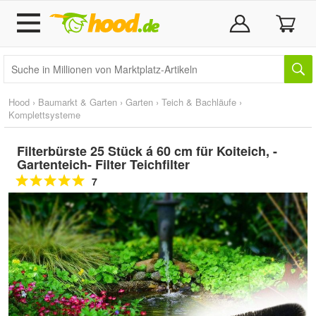
Hood
›
Baumarkt & Garten
›
Garten
›
Teich & Bachläufe
›
Komplettsysteme
Filterbürste 25 Stück á 60 cm für Koiteich, -
Gartenteich- Filter Teichfilter
7