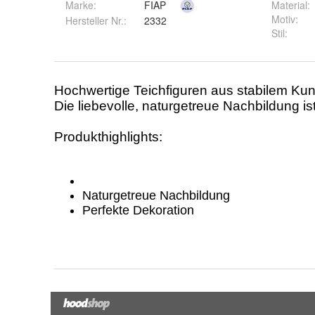
Marke:
FIAP
Material
:
Motiv
:
Hersteller Nr.:
2332
Stil
: