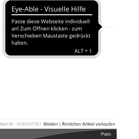
Muster
:
Ente
Größe
:
Klein
tikel Nr.:
0105707761
Melden
|
Ähnlichen
Artikel verkaufen
Platin