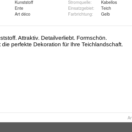
Kunststoff
Stromquelle
:
Kabellos
Ente
Einsatzgebiet
:
Teich
Art déco
Farbrichtung
:
Gelb
Ar