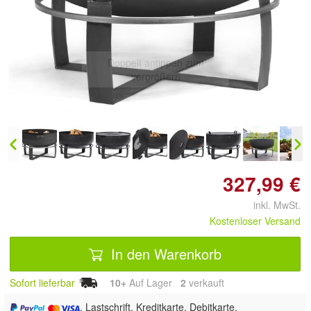
Doppelt antippen zum
vergrößern
327,99 €
inkl. MwSt.
Kostenloser Versand
In den Warenkorb
Sofort lieferbar
10+
Auf Lager
2
 verkauft
, Lastschrift, Kreditkarte, Debitkarte,