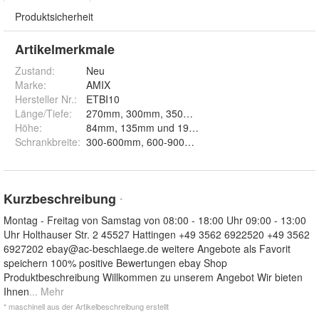
Produktsicherheit
Artikelmerkmale
Zustand:
Neu
Marke:
AMIX
Hersteller Nr.:
ETBI10
Länge/Tiefe
:
Höhe
:
84mm, 135mm und 199mm
Schrankbreite
:
300-600mm, 600-900mm und 900-1200mm
Kurzbeschreibung
*
Montag - Freitag von Samstag von 08:00 - 18:00 Uhr 09:00 - 13:00
Uhr Holthauser Str. 2 45527 Hattingen +49 3562 6922520 +49 3562
6927202
ebay@ac-beschlaege.de
weitere Angebote als Favorit
speichern 100% positive Bewertungen ebay Shop
Produktbeschreibung Willkommen zu unserem Angebot Wir bieten
Ihnen
... Mehr
* maschinell aus der Artikelbeschreibung erstellt