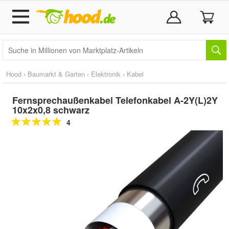
Hood
›
Baumarkt & Garten
›
Elektronik
›
Kabel
Fernsprechaußenkabel Telefonkabel A-2Y(L)2Y
10x2x0,8 schwarz
4