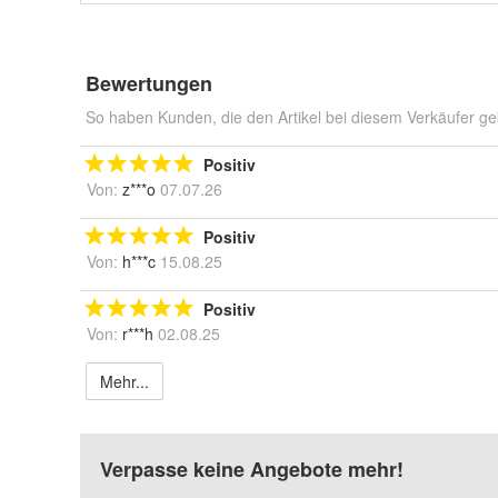
Bewertungen
So haben Kunden, die den Artikel bei diesem Verkäufer ge
Positiv
Von:
z***o
07.07.26
Positiv
Von:
h***c
15.08.25
Positiv
Von:
r***h
02.08.25
Mehr...
Verpasse keine Angebote mehr!