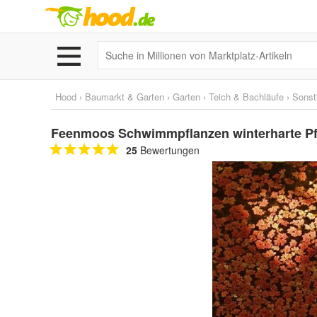
Hood
›
Baumarkt & Garten
›
Garten
›
Teich & Bachläufe
›
Sonst
Feenmoos Schwimmpflanzen winterharte Pfl
25
Bewertungen