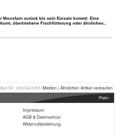
tikel Nr.:
0063443355
Melden
|
Ähnlichen
Artikel verkaufen
Platin
Impressum
AGB
&
Datenschutz
Widerrufsbelehrung