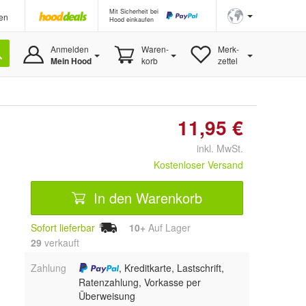
Mit Sicherheit bei
en
Hood einkaufen
Anmelden
Waren-
Merk-
Mein Hood
korb
zettel
11,95 €
inkl. MwSt.
Kostenloser Versand
In den Warenkorb
Sofort lieferbar
10+
Auf Lager
29
 verkauft
Zahlung
, Kreditkarte, Lastschrift,
Ratenzahlung, Vorkasse per
Überweisung