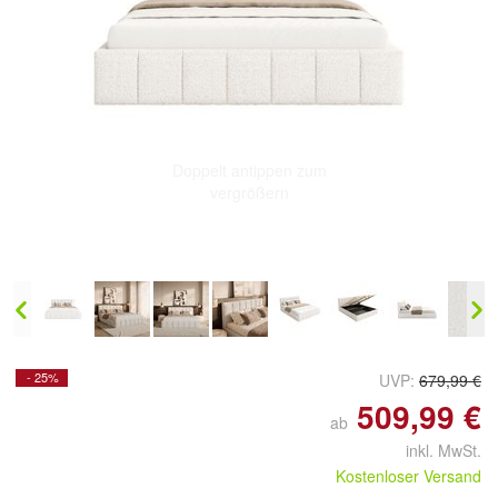
Doppelt antippen zum
vergrößern
- 25%
UVP:
679,99 €
509,99 €
ab
inkl. MwSt.
Kostenloser Versand