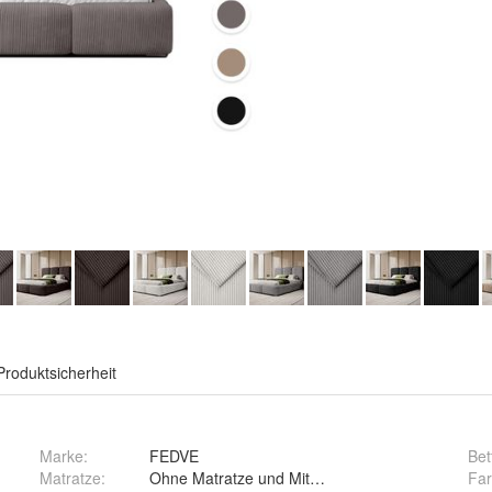
Produktsicherheit
Marke:
FEDVE
Bet
Matratze
:
Ohne Matratze und Mit Matratze
Fa