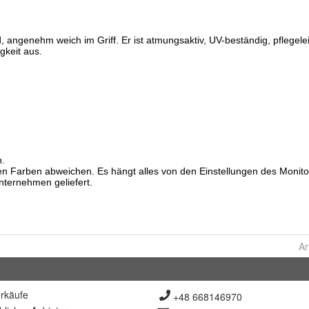
Ar
rkäufe
+48 668146970