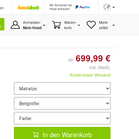
Mit Sicherheit bei
en
Hood einkaufen
Anmelden
Waren-
Merk-
Mein Hood
korb
zettel
699,99 €
ab
inkl. MwSt.
Kostenloser Versand
In den Warenkorb