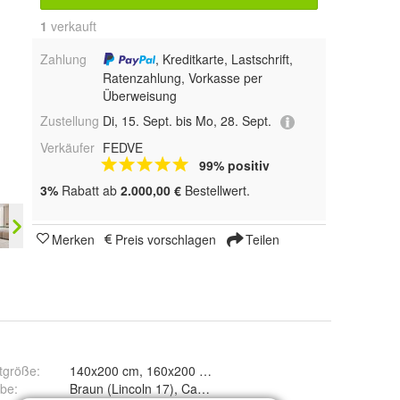
1
 verkauft
Zahlung
, Kreditkarte, Lastschrift,
Ratenzahlung, Vorkasse per
Überweisung
Zustellung
Di, 15. Sept. bis Mo, 28. Sept.
Verkäufer
FEDVE
99% positiv
3%
Rabatt ab
2.000,00 €
Bestellwert.
Merken
Preis vorschlagen
Teilen
tgröße
:
140x200 cm, 160x200 cm und 180x200 cm
rbe
:
Braun (Lincoln 17), Cappuccino (Lincoln 24), Dunkelbraun (