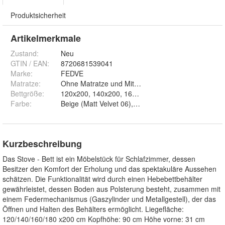
Produktsicherheit
Artikelmerkmale
Zustand:
Neu
GTIN / EAN:
8720681539041
Marke:
FEDVE
Matratze
:
Ohne Matratze und Mit Matratze
Bettgröße
:
120x200, 140x200, 160x200 und 180x200
Farbe
:
Beige (Matt Velvet 06), Dunkelbraun (Matt Velvet 29
Kurzbeschreibung
Das Stove - Bett ist ein Möbelstück für Schlafzimmer, dessen
Besitzer den Komfort der Erholung und das spektakuläre Aussehen
schätzen. Die Funktionalität wird durch einen Hebebettbehälter
gewährleistet, dessen Boden aus Polsterung besteht, zusammen mit
einem Federmechanismus (Gaszylinder und Metallgestell), der das
Öffnen und Halten des Behälters ermöglicht. Liegefläche:
120/140/160/180 x200 cm Kopfhöhe: 90 cm Höhe vorne: 31 cm