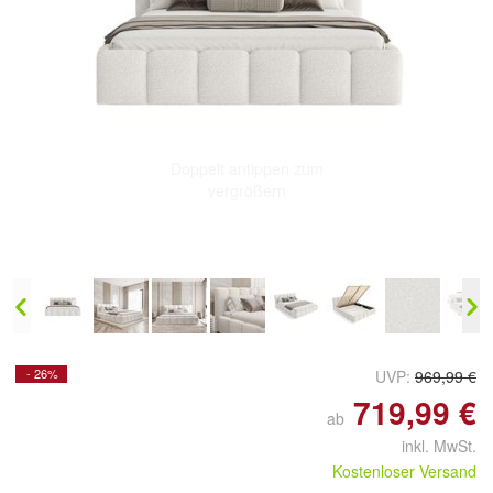
Doppelt antippen zum
vergrößern
- 26%
UVP:
969,99 €
719,99 €
ab
inkl. MwSt.
Kostenloser Versand