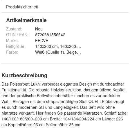
Produktsicherheit
Artikelmerkmale
Zustand:
Neu
GTIN / EAN:
8720681556642
Marke:
FEDVE
Bettgröße
:
140x200 cm, 160x200 cm, 180x
Farbe
:
Kurzbeschreibung
Das Polsterbett Lukhi verbindet elegantes Design mit durchdachter
Funktionalität. Die robuste Holzkonstruktion, das gemütliche Kopfteil
und der praktische Bettwäschebehälter machen es zur perfekten
Wahl. Bezogen mit dem strapazierfähigen Stoff QUELLE überzeugt
es durch modernen Stil und Langlebigkeit. Das Bett wird ohne
Matratze verkauft. Hier finden Sie passende Matratzen. Schlaffläche:
140/160/180/200×200 cm Breite: 164/184/204/224 cm Länge: 226
cm Kopfteilhöhe: 96 cm Seitenhöhe: 36 cm