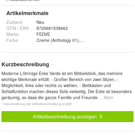
Artikelmerkmale
Zustand:
Neu
GTIN / EAN:
8720681538662
Marke:
FEDVE
Farbe
:
Creme (Anthology 01), Beige (Anthology 02), Brown
Kurzbeschreibung
*
Moderne L-förmige Ecke Varde ist ein Möbelstück, das mehrere
wichtige Merkmale erfüllt: - Großer Bereich von zwei Sitzen, -
Möglichkeit, links oder rechts zu wählen, - Bettkästen und
Schlaffunktion machen dieses Sofa vielseitig. Die Ecke ist besonders
geräumig, so dass die ganze Familie und Freunde
... Mehr
* maschinell aus der Artikelbeschreibung erstellt
Artikelbeschreibung anzeigen