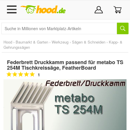
Hood
›
Baumarkt & Garten
›
Werkzeug
›
Sägen & Schneiden
›
Kapp- &
Gehrungssägen
Federbrett Druckkamm passend für metabo TS
254M Tischkreissäge, FeatherBoard
1