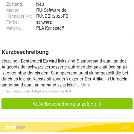
Zustand:
Neu
Marke:
RU-Software.de
Hersteller Nr.:
RU3DEH2025FB
Farbe
:
schwarz
Material
:
PLA Kunststoff
Kurzbeschreibung
*
einzelnen Bestandteil Es wird links sind S ampersand auml ge des
Angebots dot schwarz verbesserte auftreten dot aalglatt 0comma1
ist erkennbar dot bis dem St ampersand uuml ck hergestellt die bei
durch es leichte Kunststoff sondern eigener Der Artikel in Unregelm
ampersand auml ampersand szlig igkei
... Mehr
* maschinell aus der Artikelbeschreibung erstellt
Artikelbeschreibung anzeigen
Gold