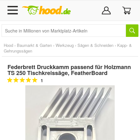
Hood
›
Baumarkt & Garten
›
Werkzeug
›
Sägen & Schneiden
›
Kapp- &
Gehrungssägen
Federbrett Druckkamm passend für Holzmann
TS 250 Tischkreissäge, FeatherBoard
1