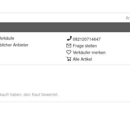
Ar
erkäufe
082120714647
lich
er Anbieter
Frage stellen
Verkäufer merken
Alle Artikel
kauft haben, den Kauf bewertet.