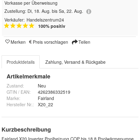
Vorkasse per Überweisung
Zustellung:
Di, 18. Aug. bis Sa, 22. Aug.
Verkäufer:
Handelszentrum24
100% positiv
Merken
Preis vorschlagen
Teilen
Produktdetails
Zahlung, Versand & Rückgabe
Artikelmerkmale
Zustand:
Neu
GTIN / EAN:
4262386332519
Marke:
Fairland
Hersteller Nr.:
X20_22
Kurzbeschreibung
Fairland X20 Inverter Poolheizung COP bis 18,8 Poolwärmepumpe