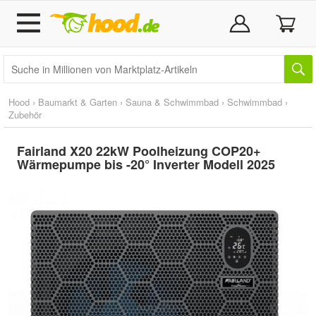
Hood
›
Baumarkt & Garten
›
Sauna & Schwimmbad
›
Schwimmbad
›
Zubehör
Fairland X20 22kW Poolheizung COP20+
Wärmepumpe bis -20° Inverter Modell 2025