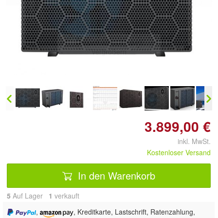
Doppelt antippen zum
vergrößern
3.899,00 €
inkl. MwSt.
Kostenloser Versand
In den Warenkorb
5
Auf Lager
1
 verkauft
,
, Kreditkarte, Lastschrift, Ratenzahlung,