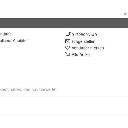
Ar
rkäufe
01728906140
lich
er Anbieter
Frage stellen
Verkäufer merken
Alle Artikel
kauft haben, den Kauf bewertet.