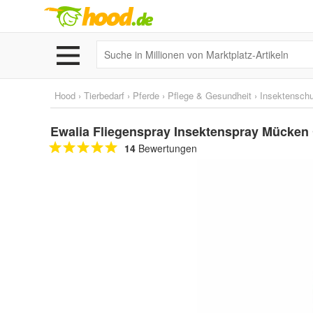
Hood
›
Tierbedarf
›
Pferde
›
Pflege & Gesundheit
›
Insektensch
Ewalia Fliegenspray Insektenspray Mücke
14
Bewertungen