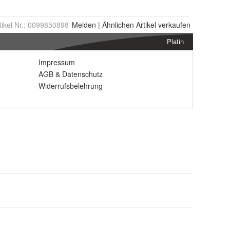
tikel Nr.:
0099850898
Melden
|
Ähnlichen
Artikel verkaufen
Platin
Impressum
AGB
&
Datenschutz
Widerrufsbelehrung