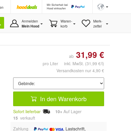
Mit Sicherheit bei
en
Hood einkaufen
Anmelden
Waren-
Merk-
Mein Hood
korb
zettel
31,99 €
ab
pro Liter inkl. MwSt.
(31,99 €/l)
Versandkosten nur 4,90 €
In den Warenkorb
Sofort lieferbar
10+
Auf Lager
15
 verkauft
Zahlung
, Lastschrift,