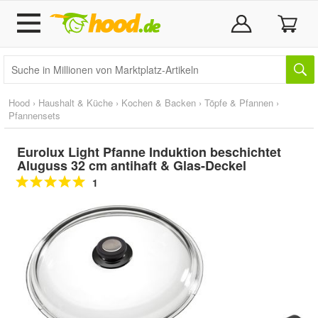
Hood
›
Haushalt & Küche
›
Kochen & Backen
›
Töpfe & Pfannen
›
Pfannensets
Eurolux Light Pfanne Induktion beschichtet
Aluguss 32 cm antihaft & Glas-Deckel
1