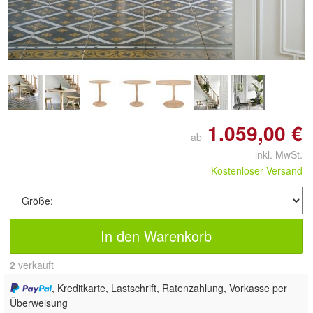
Doppelt antippen zum
vergrößern
1.059,00 €
ab
inkl. MwSt.
Kostenloser Versand
In den Warenkorb
2
 verkauft
, Kreditkarte, Lastschrift, Ratenzahlung, Vorkasse per
Überweisung