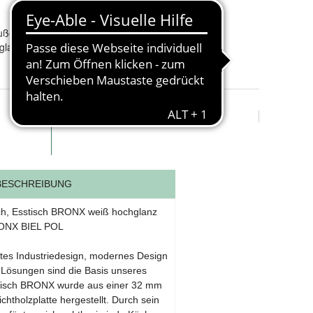
Finish
:
Hochglänzend
Tischplattenmaterial
:
MDF
ußenbereich
Montage erforderlich
:
Ja
glanz