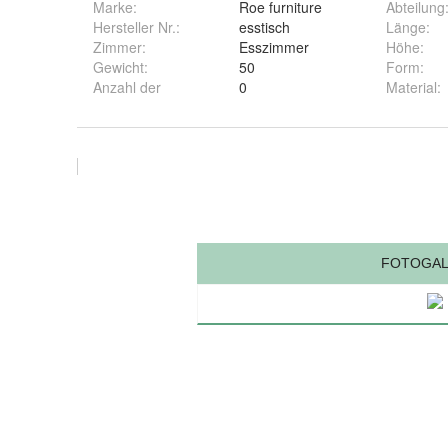
Marke:
Roe furniture
Abteilung
Hersteller Nr.:
esstisch
Länge
:
Zimmer
:
Esszimmer
Höhe
:
Gewicht
:
50
Form
:
Anzahl der
0
Material
: