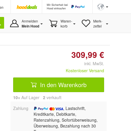
Mit Sicherheit bei
en
Hood einkaufen
Anmelden
Waren-
Merk-
Mein Hood
korb
zettel
309,99 €
inkl. MwSt.
Kostenloser Versand
In den Warenkorb
10+
Auf Lager
2
 verkauft
Zahlung
, Lastschrift,
Kreditkarte, Debitkarte,
Ratenzahlung, Sofortüberweisung,
Überweisung, Bezahlung nach 30