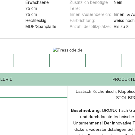
:
Erwachsene
Zusätzlich benötigte
Nein
75 cm
Teile
:
75 cm
Innen-/Außenbereich
:
Innen- & A
Rechteckig
Farbrichtung
:
weiss hoch
MDF/Spanplatte
Anzahl der Sitzplätze
:
Bis zu 8