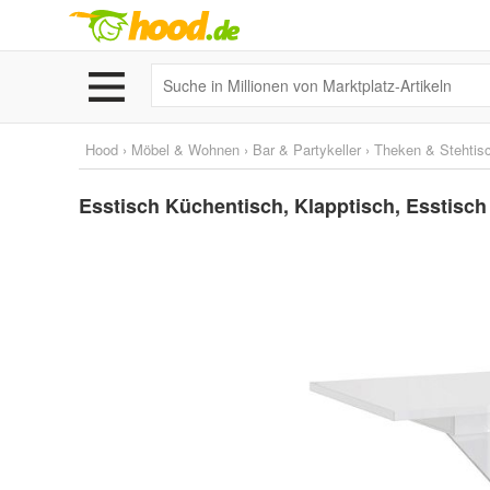
Hood
›
Möbel & Wohnen
›
Bar & Partykeller
›
Theken & Stehtis
Esstisch Küchentisch, Klapptisch, Esstis