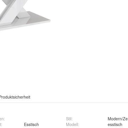
Produktsicherheit
en
:
Stil
:
Modern/Zei
t
:
Esstisch
Modell
:
esstisch