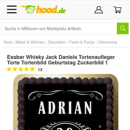
Hood
›
Möbel & Wohnen
›
Dekoration
›
Feste & Partys
›
Geburtstag
Essbar Whisky Jack Daniels Tortenaufleger
Torte Tortenbild Geburtstag Zuckerbild 1
13