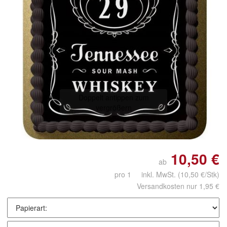
Doppelt antippen zum
vergrößern
10,50 €
ab
pro 1 inkl. MwSt.
(10,50 €/Stk)
Versandkosten nur 1,95 €