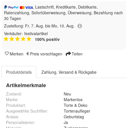
, Lastschrift, Kreditkarte, Debitkarte,
Ratenzahlung, Sofortüberweisung, Überweisung, Bezahlung nach
30 Tagen
Zustellung:
Fr, 7. Aug. bis Mo, 10. Aug.
Verkäufer:
festivalartikel
100% positiv
Merken
Preis vorschlagen
Teilen
Produktdetails
Zahlung, Versand & Rückgabe
Artikelmerkmale
Zustand:
Neu
Marke:
Markenlos
Produktart
:
Torte & Deko
Ausgewählte Suchfilter
:
Tortenaufleger
Anlass
:
Geburtstag
Personalisieren
:
Ja