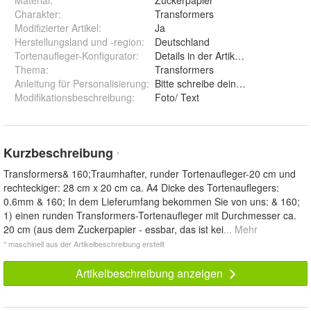
Material
:
Zuckerpapier
Charakter
:
Transformers
Modifizierter Artikel
:
Ja
Herstellungsland und -region
:
Deutschland
Tortenaufleger-Konfigurator
:
Details in der Artikelbeschreibung
Thema
:
Transformers
Anleitung für Personalisierung
:
Bitte schreibe deinen Wunschtext u
Modifikationsbeschreibung
:
Foto/ Text
Kurzbeschreibung
*
Transformers& 160;Traumhafter, runder Tortenaufleger-20 cm und
rechteckiger: 28 cm x 20 cm ca. A4 Dicke des Tortenauflegers:
0.6mm & 160; In dem Lieferumfang bekommen Sie von uns: & 160;
1) einen runden Transformers-Tortenaufleger mit Durchmesser ca.
20 cm (aus dem Zuckerpapier - essbar, das ist kei
... Mehr
* maschinell aus der Artikelbeschreibung erstellt
Artikelbeschreibung anzeigen