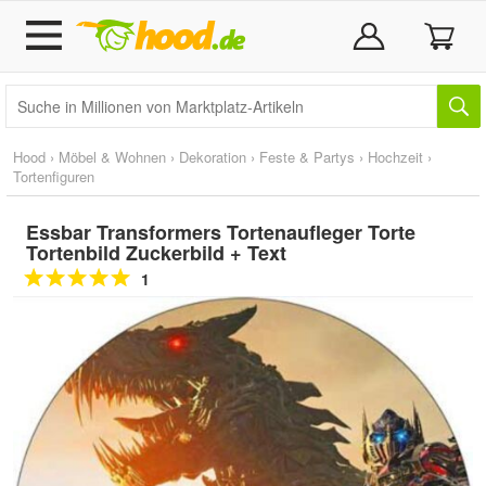
Hood
›
Möbel & Wohnen
›
Dekoration
›
Feste & Partys
›
Hochzeit
›
Tortenfiguren
Essbar Transformers Tortenaufleger Torte
Tortenbild Zuckerbild + Text
1