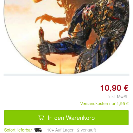
Doppelt antippen zum
vergrößern
10,90 €
inkl. MwSt.
Versandkosten nur 1,95 €
In den Warenkorb
Sofort lieferbar
10+
Auf Lager
2
 verkauft