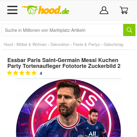
Hood
›
Möbel & Wohnen
›
Dekoration
›
Feste & Partys
›
Geburtstag
Essbar Paris Saint-Germain Messi Kuchen
Party Tortenaufleger Fototorte Zuckerbild 2
4