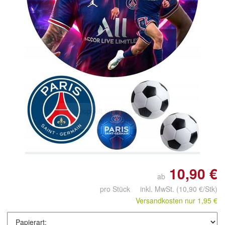
Doppelt antippen zum
vergrößern
10,90 €
ab
pro Stück inkl. MwSt.
(10,90 €/Stk)
Versandkosten nur 1,95 €