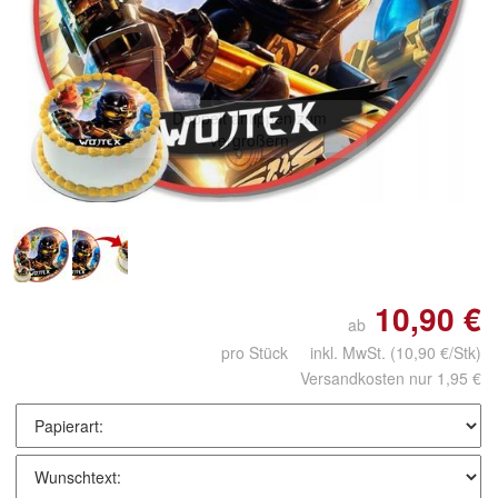
Doppelt antippen zum
vergrößern
10,90 €
ab
pro Stück inkl. MwSt.
(10,90 €/Stk)
Versandkosten nur 1,95 €