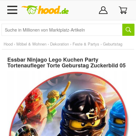
Hood
›
Möbel & Wohnen
›
Dekoration
›
Feste & Partys
›
Geburtstag
Essbar Ninjago Lego Kuchen Party
Tortenaufleger Torte Geburstag Zuckerbild 05