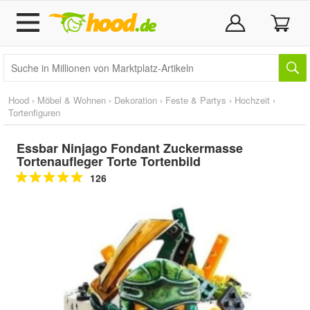
Hood
›
Möbel & Wohnen
›
Dekoration
›
Feste & Partys
›
Hochzeit
›
Tortenfiguren
Essbar Ninjago Fondant Zuckermasse
Tortenaufleger Torte Tortenbild
126