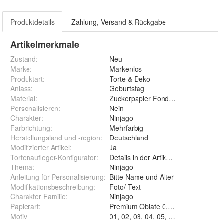
Produktdetails
Zahlung, Versand & Rückgabe
Artikelmerkmale
Zustand:
Neu
Marke:
Markenlos
Produktart
:
Torte & Deko
Anlass
:
Geburtstag
Material
:
Zuckerpapier Fondant Oblate Zuc
Personalisieren
:
Nein
Charakter
:
Ninjago
Farbrichtung
:
Mehrfarbig
Herstellungsland und -region
:
Deutschland
Modifizierter Artikel
:
Ja
Tortenaufleger-Konfigurator
:
Details in der Artikelbeschreibung
Thema
:
Ninjago
Anleitung für Personalisierung
:
Bitte Name und Alter
Modifikationsbeschreibung
:
Foto/ Text
Charakter Familie
:
Ninjago
Papierart
:
Premium Obla
Motiv
:
01, 02, 03, 04, 05, 