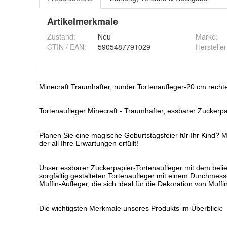
Artikelmerkmale
Zustand:
Neu
Marke:
GTIN / EAN:
5905487791029
Hersteller