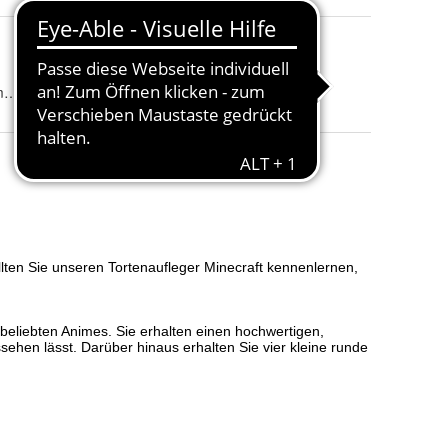
Wunschtext
:
mit Wunschtext und ohne Wunschtext
Fondant / Zuckermasse und Premium Papieroblate 0,6mm