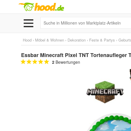
Hood
›
Möbel & Wohnen
›
Dekoration
›
Feste & Partys
›
Geburt
Essbar Minecraft Pixel TNT Tortenaufleger T
2
Bewertungen