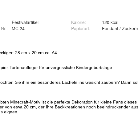
Festivalartikel
Kalorie
:
120 kcal
 Nr.:
MC 24
Papierart
: