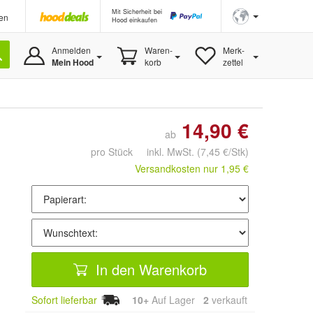
Mit Sicherheit bei
en
Hood einkaufen
Anmelden
Waren-
Merk-
Mein Hood
korb
zettel
14,90 €
ab
pro Stück inkl. MwSt.
(7,45 €/Stk)
Versandkosten nur 1,95 €
In den Warenkorb
Sofort lieferbar
10+
Auf Lager
2
 verkauft