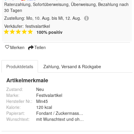
Ratenzahlung, Sofortüberweisung, Überweisung, Bezahlung nach
30 Tagen
Zustellung:
Mo, 10. Aug. bis Mi, 12. Aug.
Verkäufer:
festivalartikel
100% positiv
Merken
Teilen
Produktdetails
Zahlung, Versand & Rückgabe
Artikelmerkmale
Zustand:
Neu
Marke:
Festivalartikel
Hersteller Nr.:
Min45
Kalorie
:
120 kcal
Papierart
:
Fondant / Zuckermasse und Premium Papie
Wunschtext
:
mit Wunschtext und ohne Wunschtext