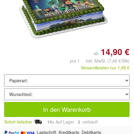
Doppelt antippen zum
vergrößern
14,90 €
ab
pro 1 inkl. MwSt.
(7,45 €/Stk)
Versandkosten nur 1,95 €
In den Warenkorb
Sofort lieferbar
10+
Auf Lager
2
 verkauft
, Lastschrift, Kreditkarte, Debitkarte,