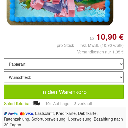
Doppelt antippen zum
vergrößern
10,90 €
ab
pro Stück inkl. MwSt.
(10,90 €/Stk)
Versandkosten nur 1,95 €
In den Warenkorb
Sofort lieferbar
10+
Auf Lager
3
 verkauft
, Lastschrift, Kreditkarte, Debitkarte,
Ratenzahlung, Sofortüberweisung, Überweisung, Bezahlung nach
30 Tagen