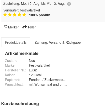
Zustellung:
Mo, 10. Aug. bis Mi, 12. Aug.
Verkäufer:
festivalartikel
100% positiv
Merken
Teilen
Produktdetails
Zahlung, Versand & Rückgabe
Artikelmerkmale
Zustand:
Neu
Marke:
Festivalartikel
Hersteller Nr.:
LuS2
Kalorie
:
120 kcal
Papierart
:
Fondant / Zuckermasse und Premium Papie
Wunschtext
:
mit Wunschtext und ohne Wunschtext
Kurzbeschreibung