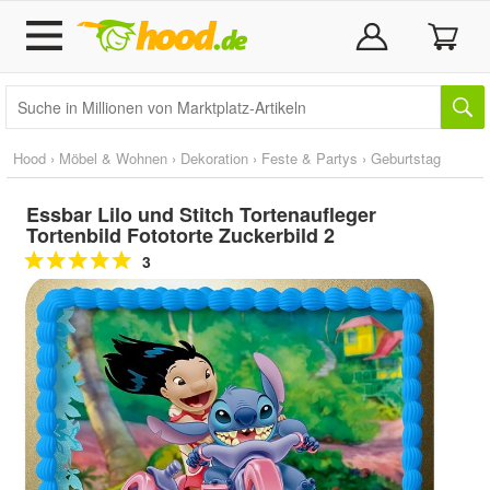
Hood
›
Möbel & Wohnen
›
Dekoration
›
Feste & Partys
›
Geburtstag
Essbar Lilo und Stitch Tortenaufleger
Tortenbild Fototorte Zuckerbild 2
3