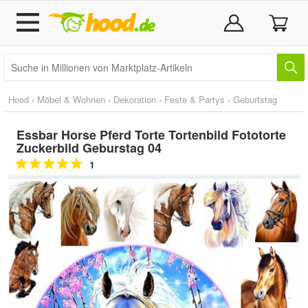
Hood
›
Möbel & Wohnen
›
Dekoration
›
Feste & Partys
›
Geburtstag
Essbar Horse Pferd Torte Tortenbild Fototorte
Zuckerbild Geburstag 04
1